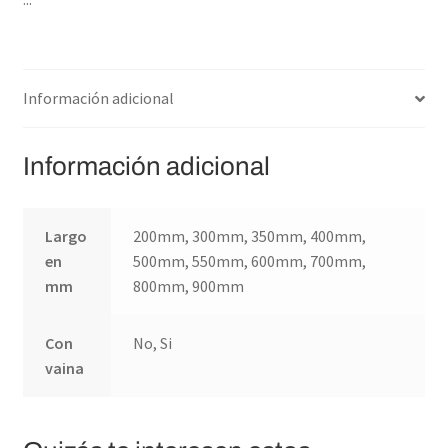
c
n
a
r
m
e
k
t
e
p
b
e
s
a
a
o
d
A
d
r
Información adicional
o
I
p
s
t
k
n
p
i
Información adicional
r
Largo
200mm, 300mm, 350mm, 400mm,
en
500mm, 550mm, 600mm, 700mm,
mm
800mm, 900mm
Con
No, Si
vaina