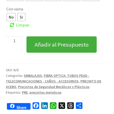
Con vaina
No
Si
Limpiar
Añadir al Presupuesto
SKU:
N/D
Categorías:
EMBALAJES
,
FIBRA OPTICA: TUBOS PEAD -
TELECOMUNICACIONES - CAÑOS - ACCESORIOS
,
PRECINTO DE
ACERO
,
Precintos de Seguridad Metálicos y Plásticos
Etiquetas:
PRE
,
precintos metalicos
F
L
W
X
T
C
Share
a
i
h
h
o
...