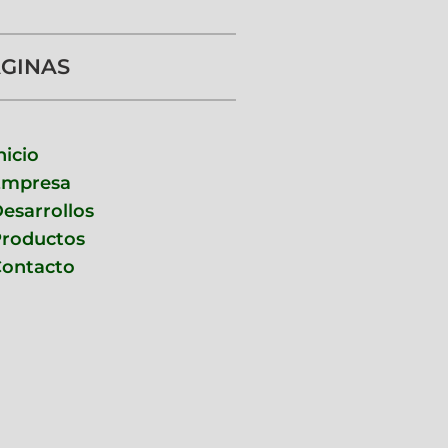
GINAS
nicio
Empresa
esarrollos
roductos
ontacto