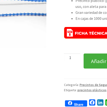
Precinto plástico (
uso, con aleta par
Gran variedad de co
En cajas de 1000 un
Añadir
Categoría:
Precintos de Segur
Etiqueta:
precintos plásticos
F
L
Share