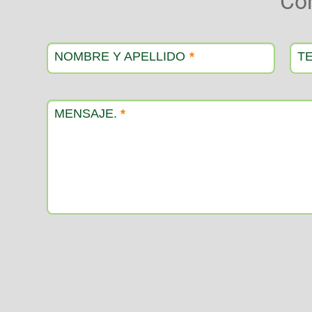
Co
Contacto
producto
NOMBRE Y APELLIDO
*
T
MENSAJE.
*