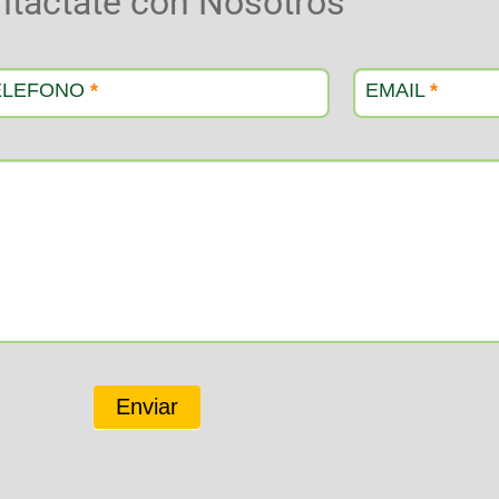
ntactate con Nosotros
ELEFONO
*
EMAIL
*
Enviar