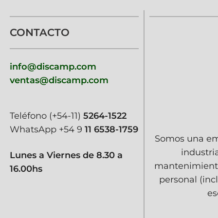
CONTACTO
info@discamp.com
ventas@discamp.com
Teléfono
(+54-11)
5264-1522
WhatsApp
+54 9
11 6538-1759
Somos una emp
industri
Lunes a Viernes de 8.30 a
mantenimiento
16.00hs
personal (inc
es