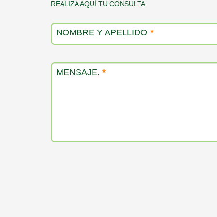
Contacto
REALIZA AQUÍ TU CONSULTA
producto
NOMBRE Y APELLIDO
*
MENSAJE.
*