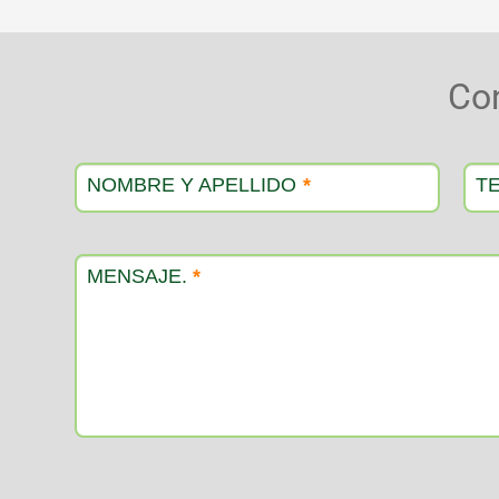
Co
Contacto
producto
NOMBRE Y APELLIDO
*
T
MENSAJE.
*