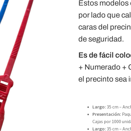
Estos modelos 
por lado que ca
caras del precin
de seguridad.
Es de fácil col
+ Numerado + G
el precinto sea 
Largo:
35 cm – Anc
Presentación:
Paqu
Cajas por 1000 unid
Largo:
35 cm – Anc