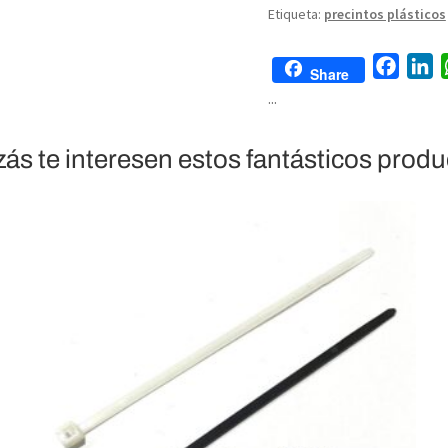
Etiqueta:
precintos plásticos
F
L
Share
a
i
...
c
n
e
k
ás te interesen estos fantásticos prod
b
e
o
d
o
I
k
n