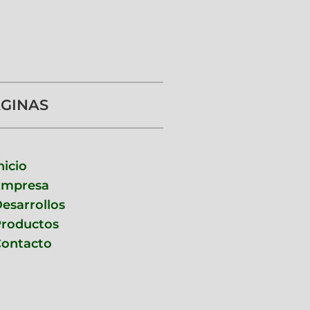
GINAS
nicio
Empresa
esarrollos
roductos
ontacto