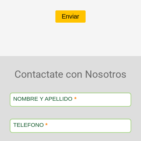
Enviar
Contactate con Nosotros
Contacto
producto
NOMBRE Y APELLIDO
*
TELEFONO
*