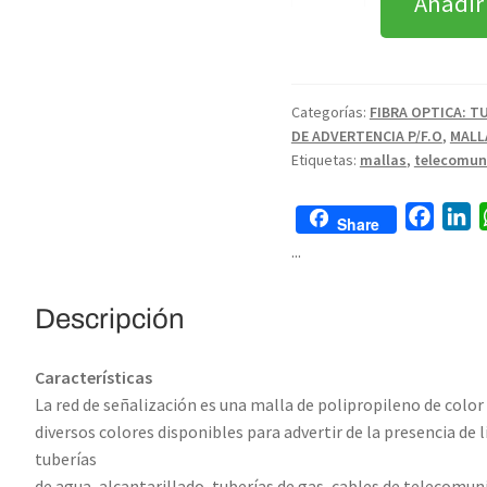
Añadir
Categorías:
FIBRA OPTICA: T
DE ADVERTENCIA P/F.O
,
MALL
Etiquetas:
mallas
,
telecomun
F
L
Share
a
i
...
c
n
e
k
Descripción
b
e
o
d
Características
o
I
La red de señalización es una malla de polipropileno de color
k
n
diversos colores disponibles para advertir de la presencia de 
tuberías
de agua, alcantarillado, tuberías de gas, cables de telecomuni