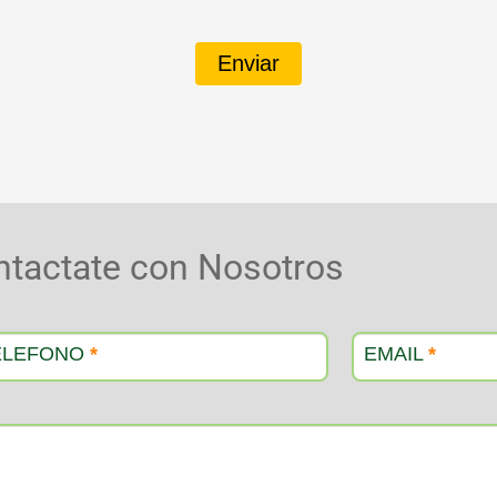
Enviar
ntactate con Nosotros
ELEFONO
*
EMAIL
*