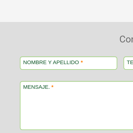
Co
Contacto
producto
NOMBRE Y APELLIDO
*
T
MENSAJE.
*