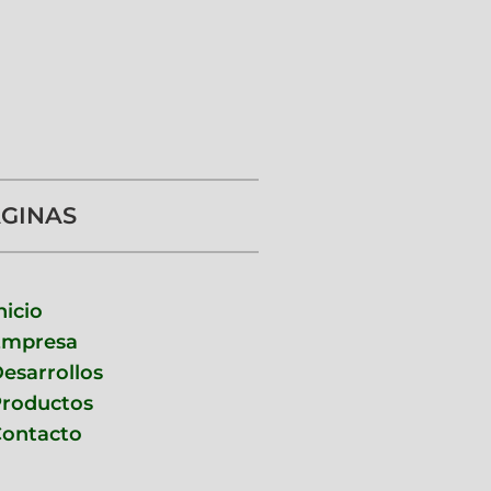
GINAS
nicio
Empresa
esarrollos
roductos
ontacto