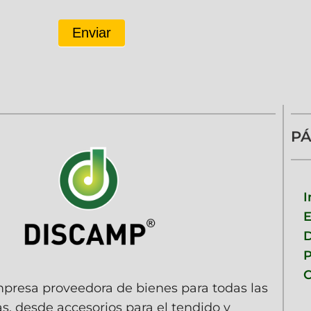
Enviar
PÁ
I
D
P
C
resa proveedora de bienes para todas las
as, desde accesorios para el tendido y