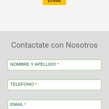
Enviar
Contactate con Nosotros
Contacto
producto
NOMBRE Y APELLIDO
*
TELEFONO
*
EMAIL
*