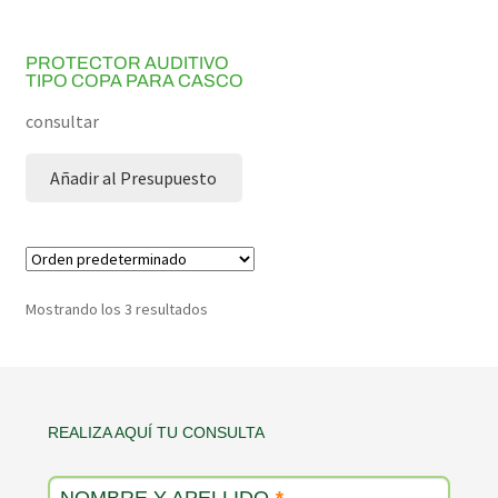
PROTECTOR AUDITIVO
TIPO COPA PARA CASCO
consultar
Añadir al Presupuesto
Mostrando los 3 resultados
Contacto
REALIZA AQUÍ TU CONSULTA
producto
NOMBRE Y APELLIDO
*