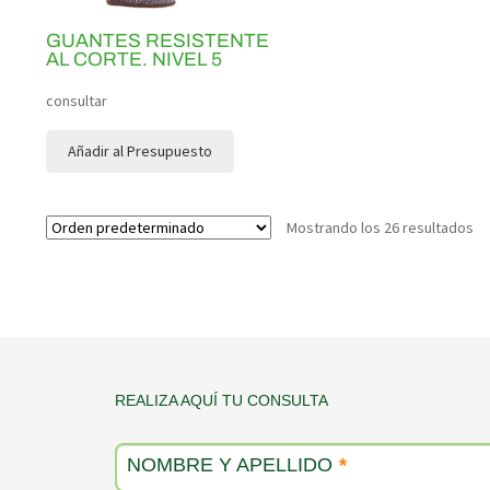
GUANTES RESISTENTE
AL CORTE. NIVEL 5
consultar
Añadir al Presupuesto
Mostrando los 26 resultados
Contacto
REALIZA AQUÍ TU CONSULTA
producto
NOMBRE Y APELLIDO
*