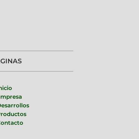
GINAS
nicio
Empresa
esarrollos
roductos
ontacto