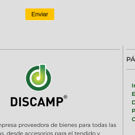
Enviar
PÁ
I
D
P
C
resa proveedora de bienes para todas las
as, desde accesorios para el tendido y