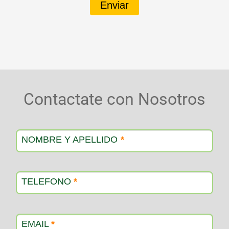
Enviar
Contactate con Nosotros
Contacto
producto
NOMBRE Y APELLIDO
*
TELEFONO
*
EMAIL
*