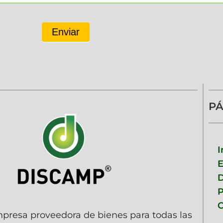
Enviar
PÁ
I
D
P
C
resa proveedora de bienes para todas las