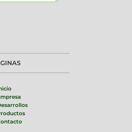
GINAS
nicio
Empresa
esarrollos
roductos
ontacto