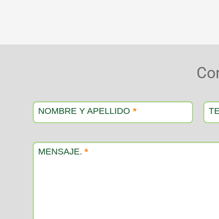
Co
Contacto
producto
NOMBRE Y APELLIDO
*
T
MENSAJE.
*