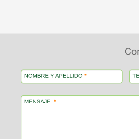
Co
Contacto
producto
NOMBRE Y APELLIDO
*
T
MENSAJE.
*