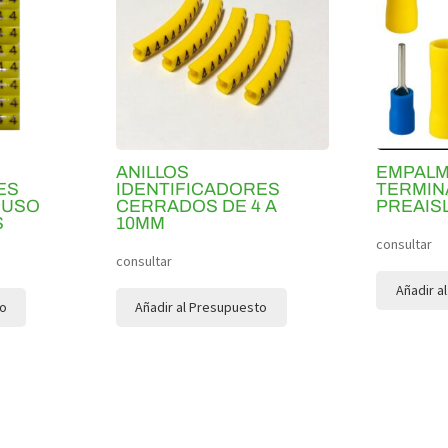
ANILLOS
EMPALM
ES
IDENTIFICADORES
TERMIN
 USO
CERRADOS DE 4 A
PREAIS
S
10MM
consultar
consultar
Añadir a
to
Añadir al Presupuesto