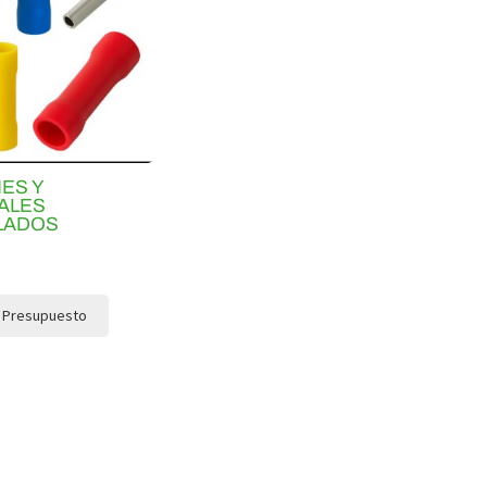
ES Y
ALES
LADOS
l Presupuesto