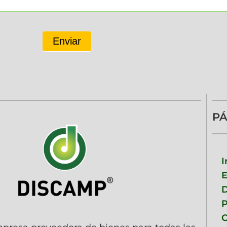
Enviar
PÁ
I
D
P
C