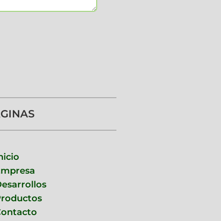
GINAS
nicio
Empresa
esarrollos
roductos
ontacto