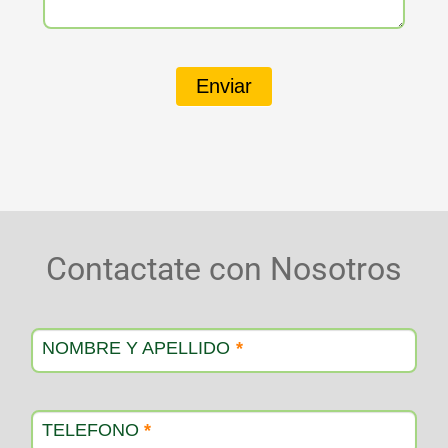
Enviar
Contactate con Nosotros
Contacto
producto
NOMBRE Y APELLIDO
*
TELEFONO
*